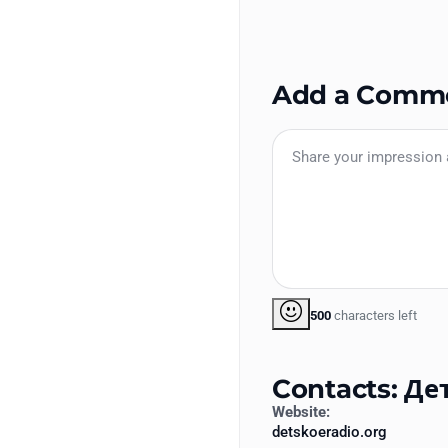
Add a Comm
500
characters left
Contacts: Де
Website:
detskoeradio.org