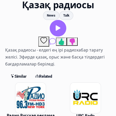
Favorites
Қазақ радиосы
Locations
News
Talk
Genres
Collections
17
16
Comments
History
Қазақ радиосы - елдегі ең ірі радиохабар тарату
желісі. Эфирде қазақ, орыс және басқа тілдердегі
Log in
бағдарламалар беріледі.
English
Similar
Related
RadioSpinner
Similar Stations
United States
Радио Русская реклама
URC Radio