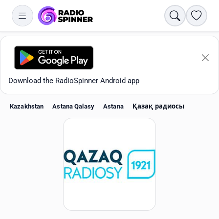
Search
Favori
Download the RadioSpinner Android app
Kazakhstan
Astana Qalasy
Astana
Қазақ радиосы
Apps
All stations