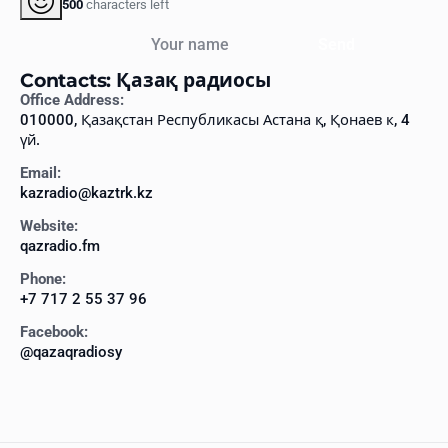
500
characters left
Your name
Send
Contacts: Қазақ радиосы
Office Address:
010000, Қазақстан Республикасы Астана қ, Қонаев к, 4
үй.
Email:
kazradio@kaztrk.kz
Website:
qazradio.fm
Phone:
+7 717 2 55 37 96
Facebook:
@qazaqradiosy