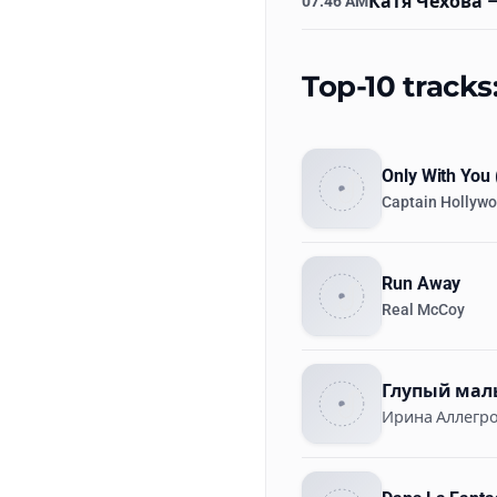
Катя Чехова
–
07:46 AM
Top-10 tracks
Only With You 
Captain Hollywo
Run Away
Real McCoy
Глупый ма
Ирина Аллегр