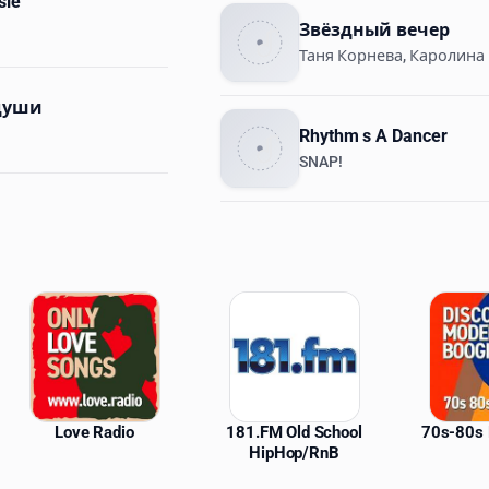
sie
Звёздный вечер
Таня Корнева, Каролина
души
Rhythm s A Dancer
SNAP!
ations
Love Radio
181.FM Old School
70s-80s 
HipHop/RnB