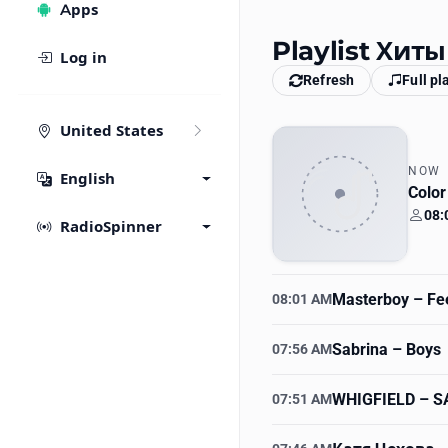
Apps
Playlist Хиты
Log in
Refresh
Full pl
United States
NOW
English
Colo
08:
Your
RadioSpinner
Masterboy
– Fee
08:01 AM
Sabrina
– Boys
07:56 AM
WHIGFIELD
– S
07:51 AM