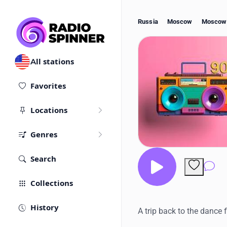
Russia
Moscow
Moscow
All stations
Favorites
Locations
Genres
Search
Co
Collections
History
A trip back to the dance f