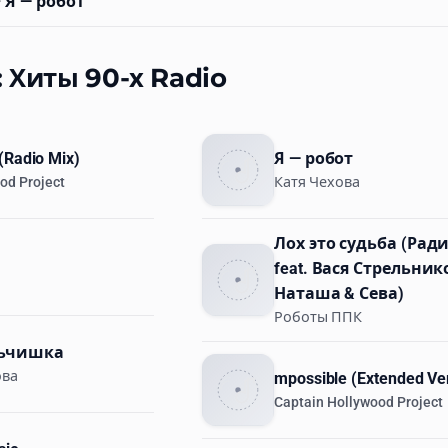
 Я — робот
: Хиты 90-х Radio
(Radio Mix)
Я — робот
od Project
Катя Чехова
Лох это судьба (Рад
feat. Вася Стрельник
Наташа & Сева)
Роботы ППК
льчишка
ова
mpossible (Extended Ve
Captain Hollywood Project