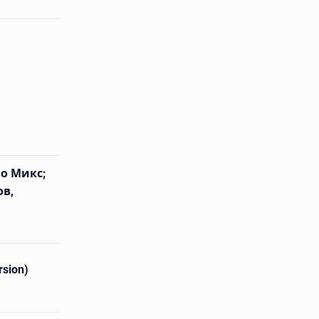
ио Микс;
ов,
rsion)