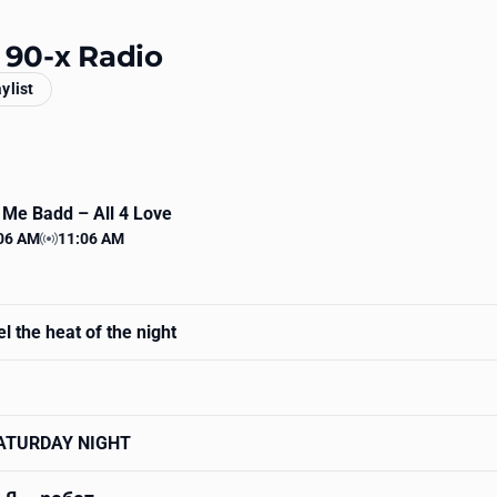
 90-х Radio
aylist
r Me Badd
– All 4 Love
06 AM
11:06 AM
 time
Station time
l the heat of the night
ATURDAY NIGHT