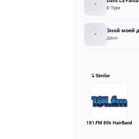
Dans La Fanta
E-Type
Зной моей 
Двое
Similar
Similar St
181.FM 80's HairBand