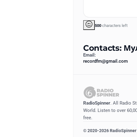
500
characters left
Contacts: Му
Email:
recordfm@gmail.com
RadioSpinner
. All Radio S
World. Listen to over 60,00
free.
©
2020-2026
RadioSpinner