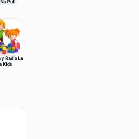
 Na Puti
 y Radio La
a Kids