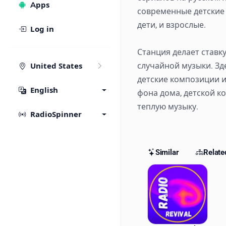
Apps
современные детские 
дети, и взрослые.
Log in
Станция делает ставк
случайной музыки. З
United States
детские композиции и
English
фона дома, детской к
теплую музыку.
RadioSpinner
Similar
Relate
Similar St