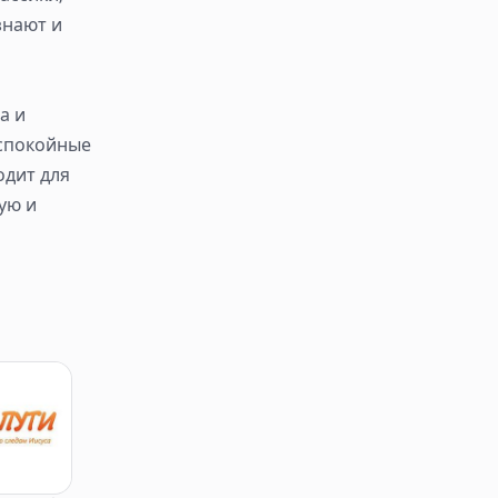
знают и
а и
 спокойные
одит для
ую и