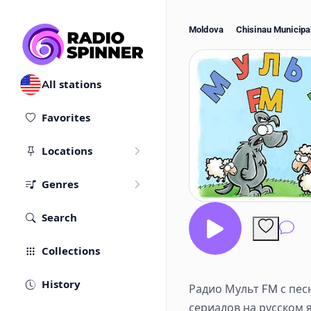
Moldova
Chisinau Municipal
All stations
Favorites
Locations
Genres
Search
Co
Collections
History
Радио Мульт FM с пе
сериалов на русском 