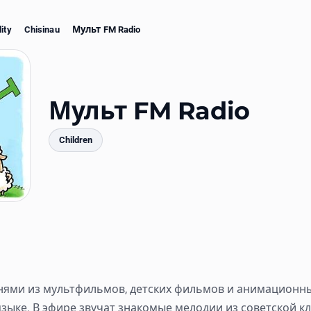
ity
Chisinau
Мульт FM Radio
Мульт FM Radio
Children
mments
снями из мультфильмов, детских фильмов и анимационн
языке. В эфире звучат знакомые мелодии из советской кл