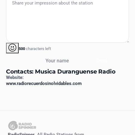
500
characters left
Your name
Send
Contacts: Musica Duranguense Radio
Website:
www.radiorecuerdosinolvidables.com
RadioSpinner
. All Radio Stations from