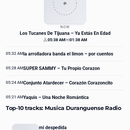
NOW
Los Tucanes De Tijuana
– Ya Estás En Edad
05:38 AM
01:38 AM
Your time
Station time
05:32 AM
la arrolladora banda el limon
– por cuentos
05:28 AM
SUPER SAMMY
– Tu Propio Corazon
05:24 AM
Conjunto Atardecer
– Corazón Corazoncito
05:21 AM
Yaquis
– Una Noche Romántica
Top-10 tracks: Musica Duranguense Radio
mi despedida