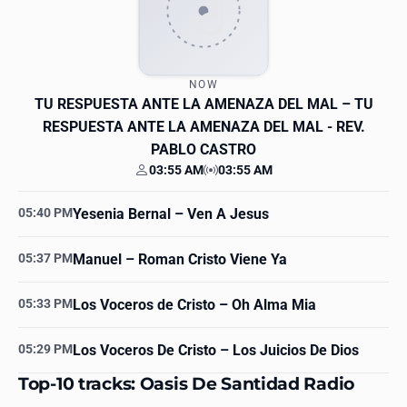
NOW
TU RESPUESTA ANTE LA AMENAZA DEL MAL
– TU
RESPUESTA ANTE LA AMENAZA DEL MAL - REV.
PABLO CASTRO
03:55 AM
03:55 AM
Your time
Station time
05:40 PM
Yesenia Bernal
– Ven A Jesus
05:37 PM
Manuel
– Roman Cristo Viene Ya
05:33 PM
Los Voceros de Cristo
– Oh Alma Mia
05:29 PM
Los Voceros De Cristo
– Los Juicios De Dios
Top-10 tracks: Oasis De Santidad Radio