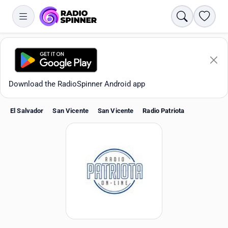
Search
Favori
Download the RadioSpinner Android app
El Salvador
San Vicente
San Vicente
Radio Patriota
Apps
All stations