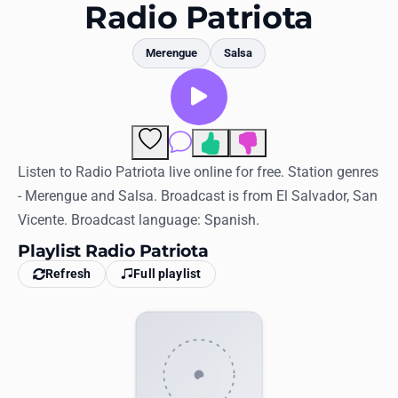
Favorites
Radio Patriota
Locations
Merengue
Salsa
Genres
Collections
Comments
History
Listen to Radio Patriota live online for free. Station genres
- Merengue and Salsa. Broadcast is from El Salvador, San
Log in
Vicente. Broadcast language: Spanish.
English
Playlist Radio Patriota
Refresh
Full playlist
RadioSpinner
United States