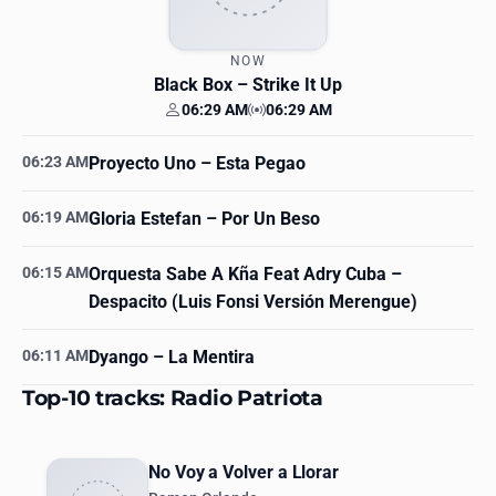
NOW
Black Box
– Strike It Up
06:29 AM
06:29 AM
Your time
Station time
06:23 AM
Proyecto Uno
– Esta Pegao
06:19 AM
Gloria Estefan
– Por Un Beso
06:15 AM
Orquesta Sabe A Kña Feat Adry Cuba
–
Despacito (Luis Fonsi Versión Merengue)
06:11 AM
Dyango
– La Mentira
Top-10 tracks: Radio Patriota
No Voy a Volver a Llorar