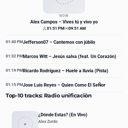
NOW
Alex Campos
– Vives tú y vivo yo
01:51 PM
09:51 AM
Your time
Station time
01:40 PM
Jefferson07
– Cantemos con júbilo
01:32 PM
Marcos Witt
– Jesús salva (feat. Un Corazón)
01:19 PM
Ricardo Rodríguez
– Huele a lluvia (Pista)
01:15 PM
Jose Luis Reyes
– Quien Como El SeÑor
Top-10 tracks: Radio unificaciòn
¿Dónde Estas? (En Vivo)
Alex Zurdo