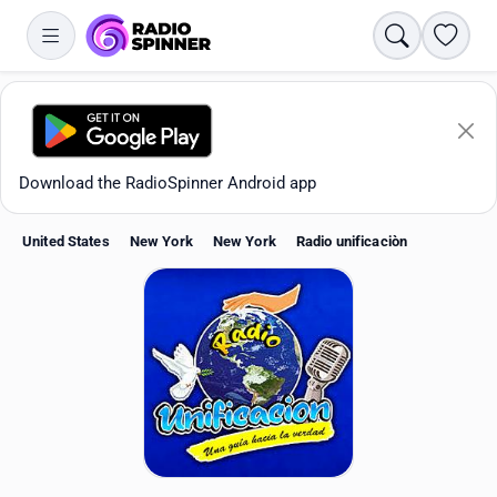
Search
Favori
Download the RadioSpinner Android app
United States
New York
New York
Radio unificaciòn
Apps
All stations