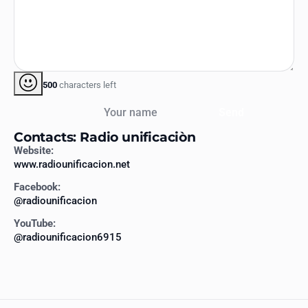
500
characters left
Your name
Send
Contacts: Radio unificaciòn
Website:
www.radiounificacion.net
Facebook:
@radiounificacion
YouTube:
@radiounificacion6915