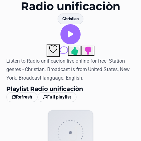
Favorites
Radio unificaciòn
Locations
Christian
Genres
Collections
1
Comments
History
Listen to Radio unificaciòn live online for free. Station
genres - Christian. Broadcast is from United States, New
Log in
York. Broadcast language: English.
English
Playlist Radio unificaciòn
Refresh
Full playlist
RadioSpinner
United States