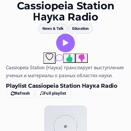
Favorites
Cassiopeia Station
Наука Radio
Locations
Genres
News & Talk
Education
Collections
History
71
13
Comments
Log in
Cassiopeia Station (Наука) транслирует выступления
ученых и материалы о разных областях науки.
English
Playlist Cassiopeia Station Наука Radio
Refresh
Full playlist
RadioSpinner
United States