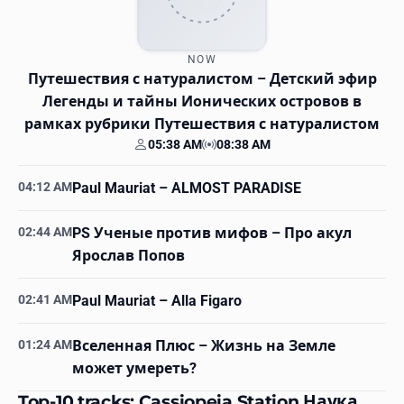
NOW
Путешествия с натуралистом
– Детский эфир
Легенды и тайны Ионических островов в
рамках рубрики Путешествия с натуралистом
05:38 AM
08:38 AM
Your time
Station time
04:12 AM
Paul Mauriat
– ALMOST PARADISE
02:44 AM
PS Ученые против мифов
– Про акул
Ярослав Попов
02:41 AM
Paul Mauriat
– Alla Figaro
01:24 AM
Вселенная Плюс
– Жизнь на Земле
может умереть?
Top-10 tracks: Cassiopeia Station Наука