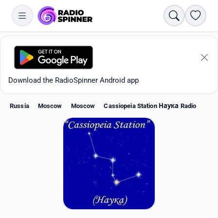
Search
Favori
Download the RadioSpinner Android app
Russia
Moscow
Moscow
Cassiopeia Station Наука Radio
Apps
All stations