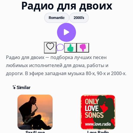
Favorites
Радио для двоих
Locations
Romantic
2000's
Genres
Collections
140
17
Comments
History
Радио для двоих — подборка лучших песен
любимых исполнителей для дома, работы и
Log in
дороги. В эфире западная музыка 80-х, 90-х и 2000-х.
English
Similar
RadioSpinner
Similar Stations
United States
Sax4Love
Love Radio